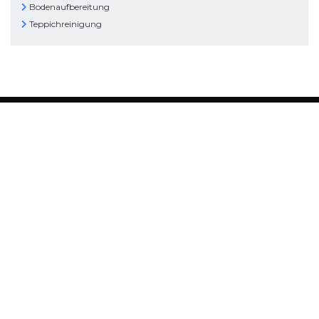
Bodenaufbereitung
Teppichreinigung
Datenschutz
Einverstanden
GS Reinigung
Wir sind Ihr Partner für professionelle Reinigungsarbeiten für Büro und Gewerbe.
Information
Über uns
Leistungen